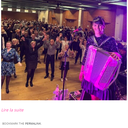
Lire la suite
BOOKMARK THE
PERMALINK
.