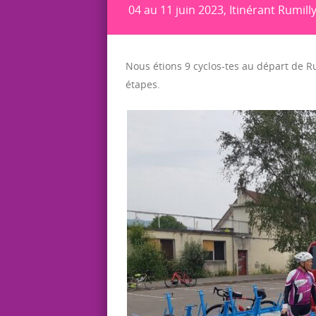
04 au 11 juin 2023, Itinérant Rumill
Nous étions 9 cyclos-tes au départ de R
étapes.