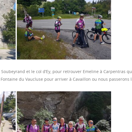
Soubeyrand et le col d’Ey, pour retrouver Emeline à Carpentras qu
 la Fontaine du Vaucluse pour arriver à Cavaillon ou nous passerons 