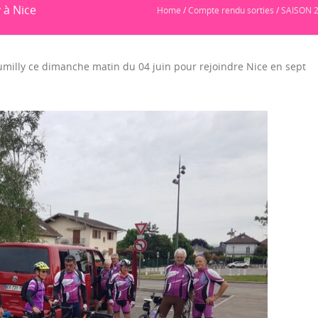
y à Nice
Home
/
Compte rendu sorties
/
SAISON 
umilly ce dimanche matin du 04 juin pour rejoindre Nice en sept