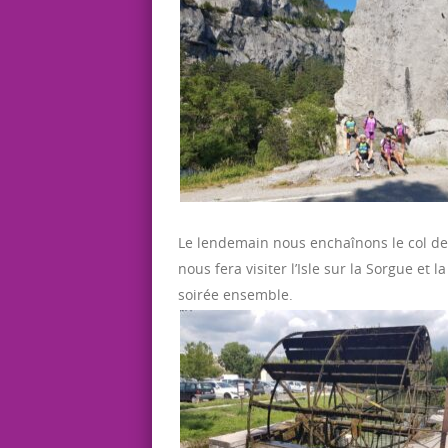
Le lendemain nous enchaînons le col de 
nous fera visiter l’Isle sur la Sorgue et
soirée ensemble.