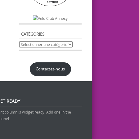
CATÉGORIES
Contactez-nous
ET READY
ght column is widget ready! Add one in the
panel.