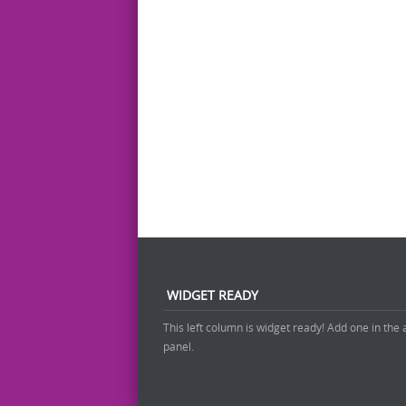
WIDGET READY
This left column is widget ready! Add one in the
panel.