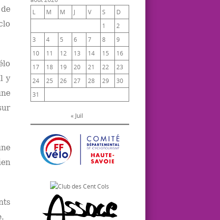
 de
L
M
M
J
V
S
D
clo
1
2
3
4
5
6
7
8
9
10
11
12
13
14
15
16
élo
17
18
19
20
21
22
23
l y
24
25
26
27
28
29
30
une
31
sur
« Juil
une
ien
nts
.