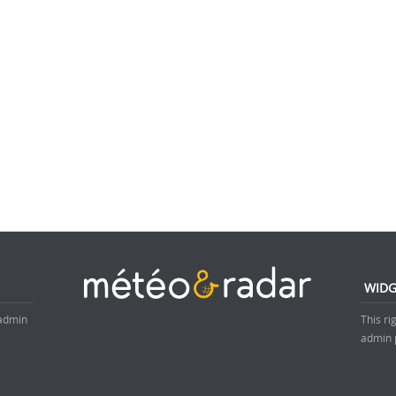
WIDG
 admin
This ri
admin 