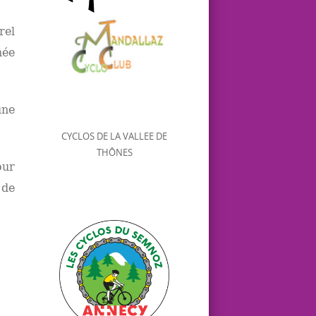
rel
hée
une
CYCLOS DE LA VALLEE DE
THÔNES
our
 de