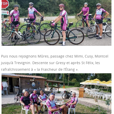
Puis nous rejoignons Mûres, passage chez Mimi, Cusy, Montcel
jusqu’à Trevignin. Descente sur Gresy et après St Félix, les
rafraîchissement à « la Fraicheur de l’Étang ».