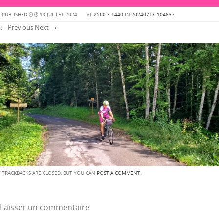
PUBLISHED
13 JUILLET 2024
AT
2560 × 1440
IN
20240713_104837
← Previous
Next →
TRACKBACKS ARE CLOSED, BUT YOU CAN
POST A COMMENT
.
Laisser un commentaire