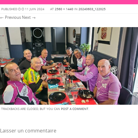
PUBLISHED
11 JUIN 2024
AT
2560 × 1440
IN
20240603_122025
← Previous
Next →
TRACKBACKS ARE CLOSED, BUT YOU CAN
POST A COMMENT
.
Laisser un commentaire