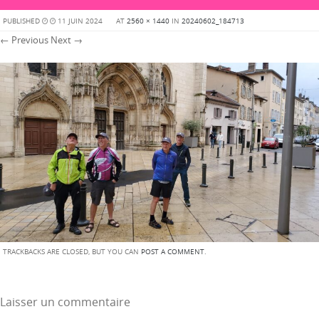
PUBLISHED
11 JUIN 2024
AT
2560 × 1440
IN
20240602_184713
← Previous
Next →
TRACKBACKS ARE CLOSED, BUT YOU CAN
POST A COMMENT
.
Laisser un commentaire