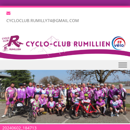
CYCLOCLUB.RUMILLY74@GMAIL.COM
Skip to content
20240602_184713