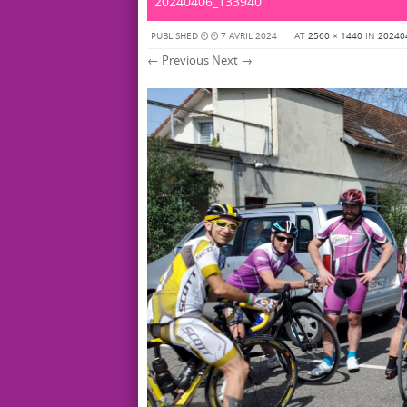
20240406_133940
PUBLISHED
7 AVRIL 2024
AT
2560 × 1440
IN
20240
← Previous
Next →