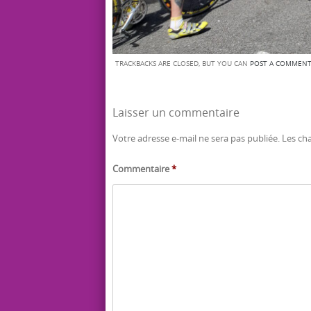
TRACKBACKS ARE CLOSED, BUT YOU CAN
POST A COMMEN
Laisser un commentaire
Votre adresse e-mail ne sera pas publiée.
Les ch
Commentaire
*