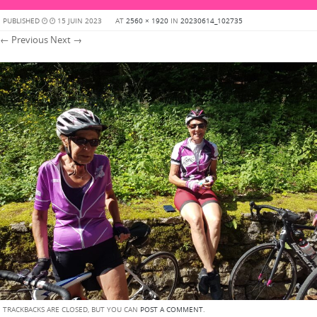
PUBLISHED
15 JUIN 2023
AT
2560 × 1920
IN
20230614_102735
← Previous
Next →
TRACKBACKS ARE CLOSED, BUT YOU CAN
POST A COMMENT
.