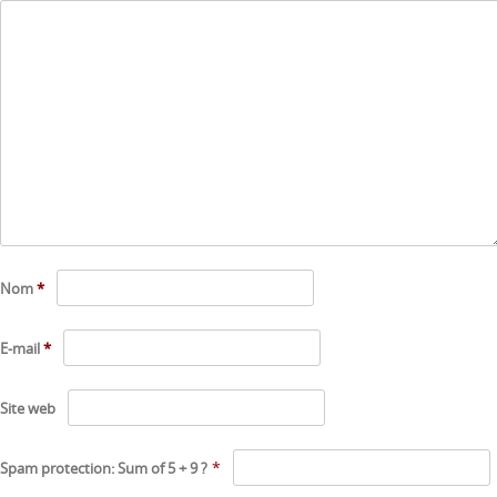
Nom
*
E-mail
*
Site web
*
Spam protection: Sum of 5 + 9 ?