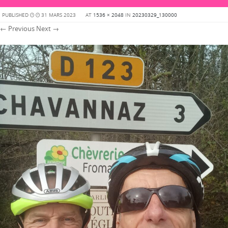
PUBLISHED
31 MARS 2023
AT
1536 × 2048
IN
20230329_130000
← Previous
Next →