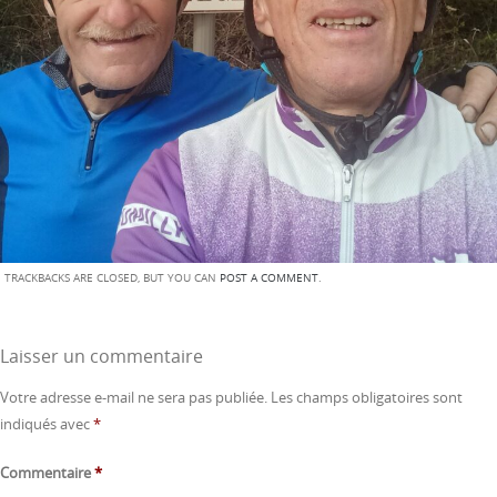
TRACKBACKS ARE CLOSED, BUT YOU CAN
POST A COMMENT
.
Laisser un commentaire
Votre adresse e-mail ne sera pas publiée.
Les champs obligatoires sont
indiqués avec
*
Commentaire
*