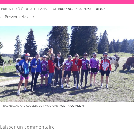
PUBLISHED
10 JUILLET 2019
AT
1000 × 562
IN
20190531_101407
← Previous
Next →
TRACKBACKS ARE CLOSED, BUT YOU CAN
POST A COMMENT
.
Laisser un commentaire